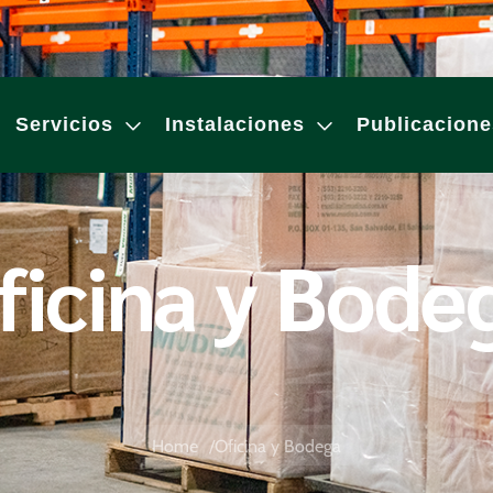
Servicios
Instalaciones
Publicacione
ficina y Bode
Home
Oficina y Bodega