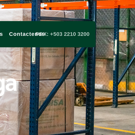
s
Contactenos
PBX: +503 2210 3200
ga