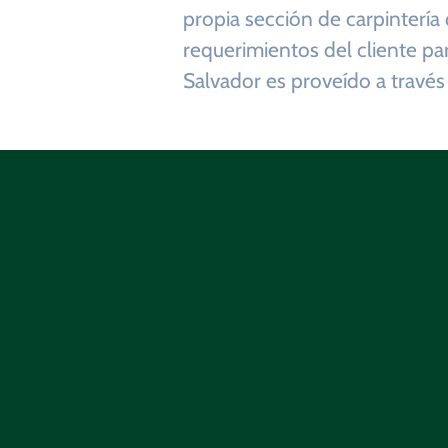
propia sección de carpintería 
requerimientos del cliente pa
Salvador es proveído a través
Informaci