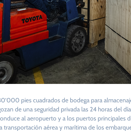
’000 pies cuadrados de bodega para almacenaje,
gozan de una seguridad privada las 24 horas del día
nduce al aeropuerto y a los puertos principales de
 la transportación aérea y marítima de los embarq